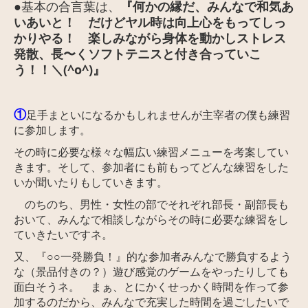
●
基本の合言葉は、
『何かの縁だ、みんなで和気あ
いあいと！ だけど
ヤル時は向上心をもってしっ
かりやる！
楽しみながら身体を動かしストレス
発散、
長〜くソフトテニスと付き合っていこ
う
！！＼(^o^)
』
①
足手まといになるかもしれませんが主宰者の僕も練習
に参加します。
その時に必要な様々な幅広い練習メニューを考案してい
きます。そして、
参加者にも前もってどんな練習をした
いか聞いたりもしていきます。
のちのち、男性・女性の部でそれぞれ部長・副部長も
おいて、みんなで相談しながらその時に必要な練習をし
ていきたいですネ。
又、『○○一発勝負！』的な参加者みんなで勝負するよう
な（景品付きの？）遊び感覚のゲームをやったりしても
面白そうネ。 まぁ、とにかくせっかく時間を作って参
加するのだから、みんなで充実した時間を過ごしたいで