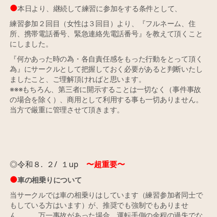
●
本日より、継続して練習に参加をする条件として、
練習参加２回目（女性は３回目）より、『フルネーム、住
所、携帯電話番号、緊急連絡先電話番号』を教えて頂くこと
にしました。
『何かあった時の為・各自責任感をもった行動をとって頂く
為』にサークルとして把握しておく必要があると判断いたし
ましたこと、ご理解頂ければと思います。
※※※もちろん、第三者に開示することは一切なく（事件事故
の場合を除く）、商用として利用する事も一切ありません。
当方で厳重に管理させて頂きます。
◎令和８. ２/ １up
〜超重要〜
●
車の相乗りについて
当サークルでは車の相乗りはしています（練習参加者同士で
もしている方はいます）が、推奨でも強制でもありませ
ん。 万一事故があった場合、運転手側の余程の過失でな