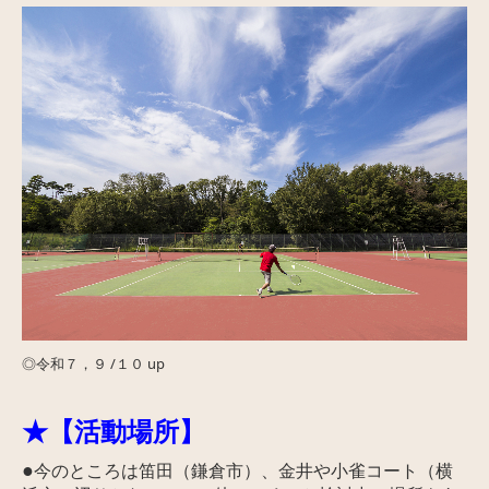
◎令和
７，９ /１０ up
★【活動場所】
●
今のところは笛田（鎌倉市）、金井や小雀コート（横