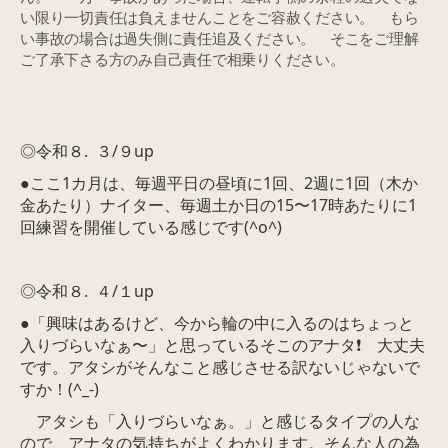
い限り一切責任は負えませんことをご容赦ください。 もら
い事故の場合は過失側に責任追及ください。 そこをご理解
ご了承下さる方のみ自己責任で相乗りください。
◎令和８. ３/９up
●ここ1カ月は、毎週平日の昼頃に1回、2週に1回（木か
金あたり）ナイター、毎週土か日の15〜17時あたりに1
回練習を開催している感じです(^o^)
◎令和８. ４/１up
●「興味はあるけど、今から輪の中に入るのはちょっと
入りづらいなぁ〜」と思っているそこのアナタ❗️ 大丈夫
です。アタシがそんなこと感じさせる訳ないじゃないで
すか！(^_-)
アタシも「入りづらいなぁ。」と感じるタイプの人な
ので、アナタの気持ちがよくわかります。そんな人の為