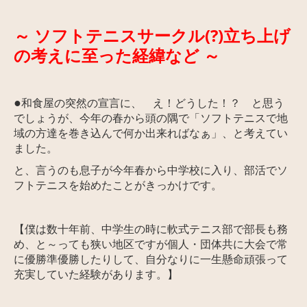
～ ソフトテニスサークル(?)立ち上げ
の考えに至った経緯など ～
●
和食屋の突然の宣言に、 え！どうした！？ と思う
でしょうが、今年の春から頭の隅で「ソフトテニスで地
域の方達を巻き込んで何か出来ればなぁ」、と考えて
い
ました。
と、言うのも息子が今年春から中学校に入り、部活でソ
フトテニスを始めたことがきっかけです。
【僕は数十年前、中学生の時に軟式テニス部で部長も務
め、と
～っても狭い地区ですが個人・団体共に大会で常
に優勝準優勝したりして、自分なりに一生懸命頑張って
充実していた
経験があります。
】