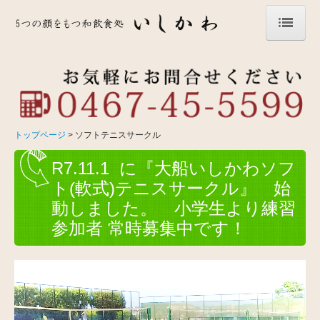
トップページ
お祝い・お食い初め
法事・法要
トップページ
ソフトテニスサークル
昼夜ランチ＆一品＆飲み物
R7.11.1 に『大船いしかわソフ
ト(軟式)テニスサークル』 始
テイクアウト
動しました。 小学生より練習
参加者 常時募集中です！
スタッフ募集中！
お問合せ（代表）
ソフトテニスサークル