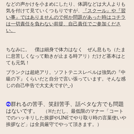
などの声かけを小まめにしたり、体調などは大人よりも
気を付けて見て
いくつもりですが、
『スクール』や『習
い事』ではありませんので何か問題があった時はコチラ
は一切責任を負わない前提、自己責任でご参加くださ
い。
ちなみに。 僕は細身で体力はなく ぜん息もち（たま
に息苦しくなって動きが止まる時アリ）だけど基本はと
ても元気！
ブランクは超絶アリ。ソフトテニスレベルは強気の『中
級の下』くらいだと自分で言い張っています。そんな感
じの自己申告で大丈夫です(^_-)
群れるの苦手、笑顔苦手、話ベタな方でも問題
②
はないです。
（※ただし、最低限のマナー「コート
でのハッキリした挨拶やLINEでやり取り時の言葉使いや
挨拶など」は全員厳守でやって頂きます。）