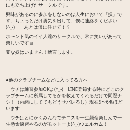
にも立ち上げたサークルです。
興味があるのに参加をしないのは人生において『損』で
す。ちょっとだけ勇気を出して、僕に連絡をください
(^_-) あとは僕に任せて！？
ホ〜ント気のイイ人達のサークルで、常に笑いがあって
楽しいですョ
変な奴はいません！断言します。
●他のクラブチームなどに入ってる方へ
ウチは練習参加OKよ(^_-) LINE登録する時にどこのク
ラブチームに所属してるかを教えてくれるだけで問題ナ
シ！（内緒にしててもどうせバレるし）現在5〜6名ほど
います
ウチはとにかくみんなでテニスを一生懸命楽しんで一
生懸命練習やるのがモットーよ(^_-)ウェルカム！