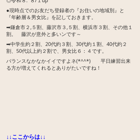
◎令和８. ８/１up
●
現時点でのお友だち登録者の『お住いの地域別』と
『年齢層＆男女比』を記しておきます。
➡鎌倉市２,５割、藤沢市３,５
割、横浜市３割、その他１
割。 藤沢が意外と多いンです～
➡中学生約２割、20代約３割、30代約１割、40代約２
割、50代以上約２割で、男女比６：４です。
バランスなかなかイイですよネ(*^^*)
平日練習出来
る方が増えてくれるとありがたいですね！
↓↓ここからは↓↓