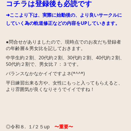
コチラは登録後も必読です
➜ここより下は、実際に始動後の、より良いサークルに
していく為の軌道修正などの内容をUPしていきます。
●
問合せがありましたので、現時点でのお友だち登録者
の年齢層＆男女比を記しておきます。
中学生約２割、20代約２割、30代約２割、40代約２割、
50代約２割で、男女比７：３です。
バランスなかなかイイですよネ(*^^*)
平日練習出来る方や、女性にもっと入ってもらえると、
より雰囲気が良くなりそうでイイですね！
◎令和８. １/２５up
〜重要〜