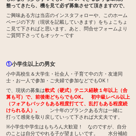
整ってきたら、機を見て必ず募集させて頂きますので、
ご興味ある方は当店のインスタフォローや、このホーム
ページの下方（現状を記載していきます）をちょこちょ
こ見て下さればと思います。あと、問合せフォームより
ご質問下さってもオッケ～です
①
小
学生以上の男女
小中高校生＆大学生・社会人・子育て中の方・友達同
士・お一人で参加・ご夫婦で参加などでもOK！
で、現状の募集は
軟式（硬式）テニス経験１年以上（合
算も可）で、前後衛どちらでもOK。 初中級レベル以上
（フォアもバックもある程度打てて、乱打もある程度続
けられる人）。
ン十年のブランクある方は一緒に
打って感覚を取り戻していって下されば大丈夫です。
※小学生中学生はもちろん大歓迎！ なのですが、自分
のことは自分でやれる子が望ましいです。
水分補給