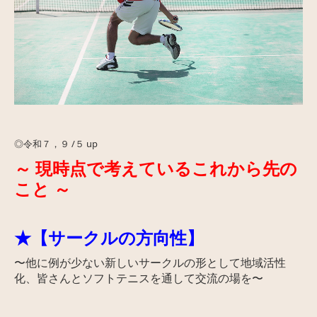
◎令和
７，９ /５ up
～ 現時点で考えているこれから先の
こと ～
★【サークルの方向性
】
〜他に例が少ない新しいサークルの形として地域活性
化、皆さんとソフトテニスを通して交流の場を〜