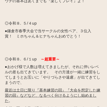
ウチの基本はあくまでも『楽しくプレイ』よ！
◎令和８. ５/４up
●鎌倉市春季大会で当サークルの女性ペア、３位入
賞！ ミホちゃん＆ヒナちゃんおめでとう！
◎令和８. ６/１up
～超重要～
●おかげ様で人数は増えてきましたが、それに伴いレベ
ルの差も出てきています。 その方達が一緒に練習をし
てしまうとお互いに「やりづらさや遠慮」が出てきてし
まうので、
最近は土日に限り『基本練習の回』『大会を想定した練
習の回』などなど、なるべく分けるようにし始めまし
た
。