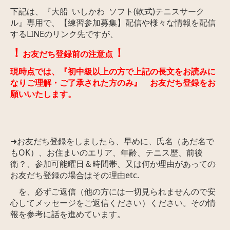
下記は、『大船 いしかわ ソフト(軟式)テニスサーク
ル』専用で、【練習参加募集】配信や様々な情報を配信
するLINEのリンク先ですが、
！
！
お友だち登録前の注意点
現時点では、『初中級以上の方で上記の長文をお読みに
なりご理解・ご了承された方のみ』 お友だち登録をお
願いいたします。
➜お友だち登録をしましたら、早めに、氏名（あだ名で
もOK）、お住まいのエリア、年齢、テニス歴、前後
衛？、参加可能曜日＆時間帯、又は何か理由があっての
お友だち登録の場合はその理由etc.
を、必ずご返信
（他の方には一切見られませんので安
心してメッセージをご返信ください）ください
。その情
報を参考に話を進めています。