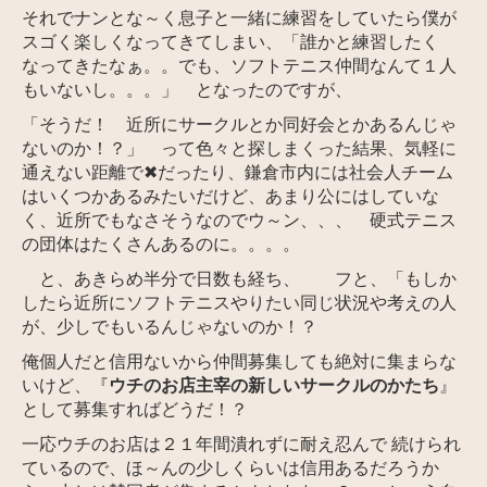
それでナンとな～く息子と一緒に練習をしていたら僕が
スゴく楽しくなってきてしまい、「誰かと練習したく
なってきたな
ぁ。。でも、ソフトテニス仲間なんて１人
もいないし。。。」 となったのですが、
「そうだ！ 近所にサークルとか同好会とかあるんじゃ
ないのか！？」 って色々と探しまくった結果、気軽に
通えない距離で✖だったり、鎌倉市内には社会人チーム
はいくつかあるみたいだけど、あまり公にはしていな
く、近所でもなさそうなのでウ～ン、、、 硬式テニス
の団体はたくさんあるのに。。。。
と、あきらめ半分で
日数も経ち、 フと、「もしか
したら近所にソフトテニスやりたい同じ状況や考えの人
が、少しでもいるんじゃないのか！？
俺個人だと信用ないから仲間募集しても絶対に集まらな
いけど、『
ウチのお店主宰の新しいサークルのかたち
』
として募集すればどうだ！？
一応ウチのお店は２１年間潰れずに耐え忍んで 続けられ
ているので、ほ～んの少しくらいは信用あるだろうか