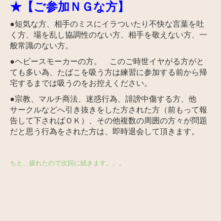
★【ご参加ＮＧな方】
●短気な方、相手のミスにイラついたり不快な言葉を吐
く方、場を乱し協調性のない方、相手を敬えない方、一
般常識のない方。
●ヘビースモーカーの方。 この
ご時世イヤがる方がと
ても多い為、
たばこを吸う方は練習に参加する前から帰
宅するまでは吸うのをお控えください。
●宗教、マルチ商法、迷惑
行為、誹謗中傷する方、他
サークルなどへ引き抜きをした方された方（前もって報
告して下さればＯＫ）、その他複数の周囲の方々が問題
だと思う行為をされた方は、即時退会して頂きます。
ちと、疲れたので次回に続きます。。。